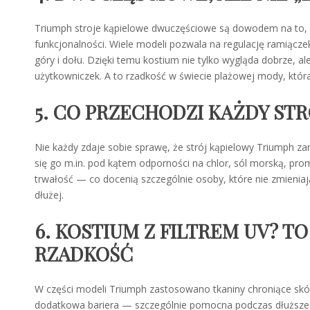
Triumph stroje kąpielowe dwuczęściowe są dowodem na to, ż
funkcjonalności. Wiele modeli pozwala na regulację ramiąc
góry i dołu. Dzięki temu kostium nie tylko wygląda dobrze, 
użytkowniczek. A to rzadkość w świecie plażowej mody, która
5. CO PRZECHODZI KAŻDY STR
Nie każdy zdaje sobie sprawę, że strój kąpielowy Triumph za
się go m.in. pod kątem odporności na chlor, sól morską, prom
trwałość — co docenią szczególnie osoby, które nie zmienia
dłużej.
6. KOSTIUM Z FILTREM UV? T
RZADKOŚĆ
W części modeli Triumph zastosowano tkaniny chroniące skór
dodatkowa bariera — szczególnie pomocna podczas dłuższeg