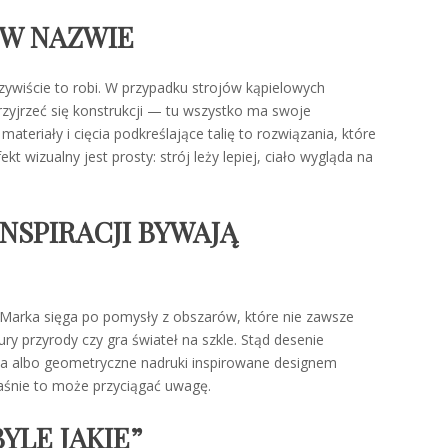
 W NAZWIE
zywiście to robi. W przypadku strojów kąpielowych
zyjrzeć się konstrukcji — tu wszystko ma swoje
teriały i cięcia podkreślające talię to rozwiązania, które
kt wizualny jest prosty: strój leży lepiej, ciało wygląda na
INSPIRACJI BYWAJĄ
 Marka sięga po pomysły z obszarów, które nie zawsze
ry przyrody czy gra świateł na szkle. Stąd desenie
a albo geometryczne nadruki inspirowane designem
aśnie to może przyciągać uwagę.
YLE JAKIE”