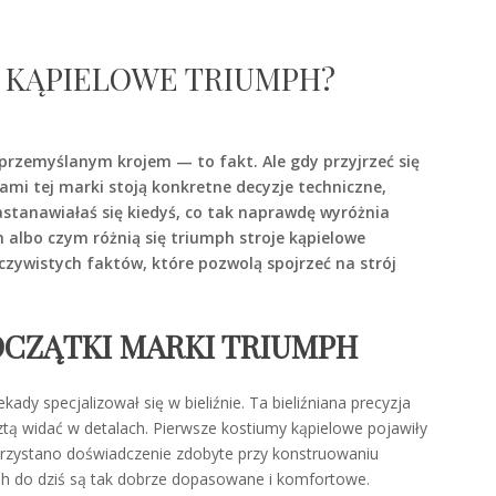
 KĄPIELOWE TRIUMPH?
e przemyślanym krojem — to fakt. Ale gdy przyjrzeć się
ami tej marki stoją konkretne decyzje techniczne,
astanawiałaś się kiedyś, co tak naprawdę wyróżnia
 albo czym różnią się triumph stroje kąpielowe
zywistych faktów, które pozwolą spojrzeć na strój
POCZĄTKI MARKI TRIUMPH
dy specjalizował się w bieliźnie. Ta bieliźniana precyzja
ztą widać w detalach. Pierwsze kostiumy kąpielowe pojawiły
ykorzystano doświadczenie zdobyte przy konstruowaniu
mph do dziś są tak dobrze dopasowane i komfortowe.