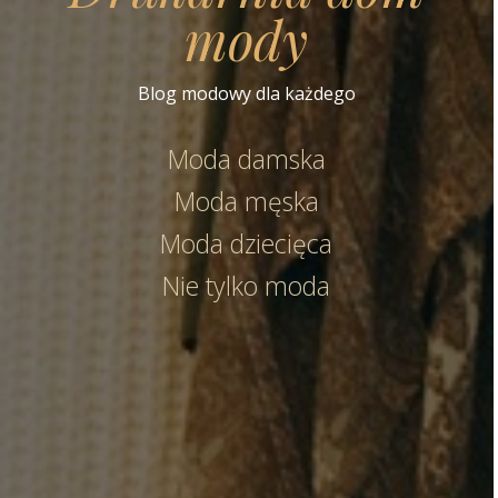
mody
Blog modowy dla każdego
Moda damska
Moda męska
Moda dziecięca
Nie tylko moda