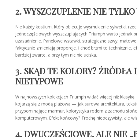
2. WYSZCZUPLENIE NIE TYLKO
Nie każdy kostium, który obiecuje wysmuklenie sylwetki, rzec
jednoczęściowych wyszczuplających Triumph warto jednak pr
uzasadnienie. Panelowe wstawki, strategiczne szwy, matowe ma
faktycznie zmieniają proporcje. I choć brzmi to technicznie, efe
bardziej zwarte, a przy tym nic nie uciska.
3. SKĄD TE KOLORY? ŹRÓDŁA 
NIETYPOWE
W najnowszych kolekcjach Triumph widać więcej niż klasykę.
kojarzą się z modą plażową — jak surowa architektura, tekstu
przypominające marmur, kolorystyka rodem z zachodu słońc
komputerowym. Efekt końcowy? Trochę nieoczywisty, ale wł
4. DWUCZĘŚCIOWE, ALE NIE „B