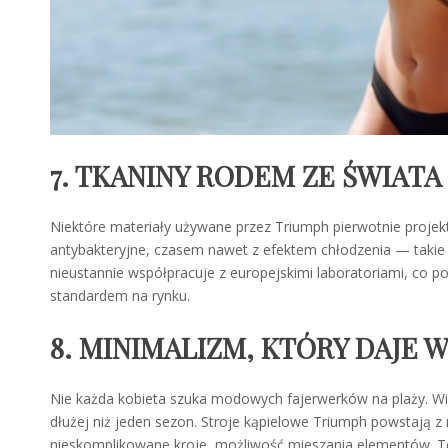
7. TKANINY RODEM ZE ŚWIATA
Niektóre materiały używane przez Triumph pierwotnie proje
antybakteryjne, czasem nawet z efektem chłodzenia — takie 
nieustannie współpracuje z europejskimi laboratoriami, co p
standardem na rynku.
8. MINIMALIZM, KTÓRY DAJE W
Nie każda kobieta szuka modowych fajerwerków na plaży. Wiel
dłużej niż jeden sezon. Stroje kąpielowe Triumph powstają 
nieskomplikowane kroje, możliwość mieszania elementów. To 