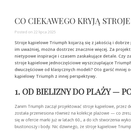
CO CIEKAWEGO KRYJĄ STROJE
Posted on
22 lipca 2025
Stroje kąpielowe Triumph kojarzą się z jakością i dobrz
im uważniej, można dostrzec znacznie więcej. Za projekt
nietypowe inspiracje i czasem zaskakujące detale. Czy z
stroje kąpielowe jednoczęściowe wyszczuplające Triumph
dwuczęściowe od klasycznych modeli? Oto garść mniej oc
kąpielowy Triumph z innej perspektywy.
1. OD BIELIZNY DO PLAŻY — 
Zanim Triumph zaczął projektować stroje kąpielowe, przez deka
została przeniesiona również na kolekcje plażowe — co zres
się w ofercie marki już w latach 60., a do ich stworzenia w
biustonoszy i body. Nic dziwnego, że stroje kąpielowe Triu