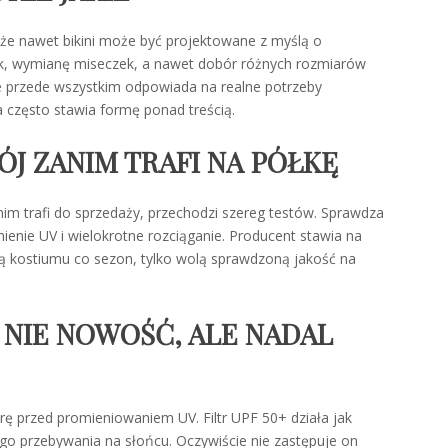
e nawet bikini może być projektowane z myślą o
zek, wymianę miseczek, a nawet dobór różnych rozmiarów
ale przede wszystkim odpowiada na realne potrzeby
 często stawia formę ponad treścią.
ÓJ ZANIM TRAFI NA PÓŁKĘ
nim trafi do sprzedaży, przechodzi szereg testów. Sprawdza
ienie UV i wielokrotne rozciąganie. Producent stawia na
ją kostiumu co sezon, tylko wolą sprawdzoną jakość na
O NIE NOWOŚĆ, ALE NADAL
ę przed promieniowaniem UV. Filtr UPF 50+ działa jak
o przebywania na słońcu. Oczywiście nie zastępuje on