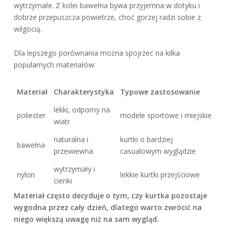
wytrzymałe. Z kolei bawełna bywa przyjemna w dotyku i
dobrze przepuszcza powietrze, choć gorzej radzi sobie z
wilgocią.
Dla lepszego porównania można spojrzeć na kilka
popularnych materiałów:
Materiał
Charakterystyka
Typowe zastosowanie
lekki, odporny na
poliester
modele sportowe i miejskie
wiatr
naturalna i
kurtki o bardziej
bawełna
przewiewna
casualowym wyglądzie
wytrzymały i
nylon
lekkie kurtki przejściowe
cienki
Materiał często decyduje o tym, czy kurtka pozostaje
wygodna przez cały dzień, dlatego warto zwrócić na
niego większą uwagę niż na sam wygląd.