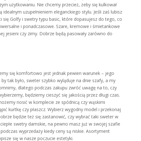
szym użytkowaniu. Nie chcemy przecież, żeby się kulkował
 idealnym uzupełnieniem eleganckiego stylu. Jeśli zaś lubisz
się Golfy i swetry typu basic, które dopasujesz do tego, co
uniwersalne i ponadczasowe. Szare, kremowe i śmietankowe
nej jesieni czy zimy. Dobrze będą pasowały zarówno do
jemy się komfortowo jest jednak pewien warunek – jego
i by tak było, sweter szybko wyląduje na dnie szafy, a my
pomnimy, dlatego podczas zakupu zwróć uwagę na to, czy
 wybierzemy, będziemy cieszyć się jakością przez długi czas.
 możemy nosić w komplecie ze spódnicą czy wąskimi
ąpić kurtkę czy płaszcz. Wybierz wygodny model i przekonaj
obrze będzie też się zastanowić, czy wybrać taki sweter w
isz ciepłe swetry damskie, na pewno masz już w swojej szafie
 podczas wyprzedaży kiedy ceny są niskie. Asortyment
isze się w nasze poczucie estetyki.