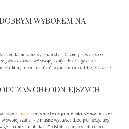
Ą DOBRYM WYBOREM NA
ych upodobań oraz wyczucia stylu. Chcemy nosić to, co
przeglądasz zawartość swojej szafy i dostrzegasz, że
nika, który może pomóc Ci wybrać dobrą odzież, która nie
PODCZAS CHŁODNIEJSZYCH
 damskie z
ifriko
– zarówno te rozpinane jak i wkładane przez
e w swojej szafie. Nie musisz wydawać dużo pieniędzy, aby
uwagę na rodzaj materiału. To istotna podpowiedź co do