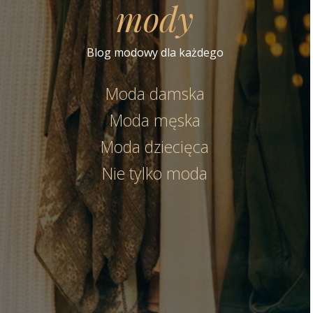
mody
Blog modowy dla każdego
Moda damska
Moda męska
Moda dziecięca
Nie tylko moda