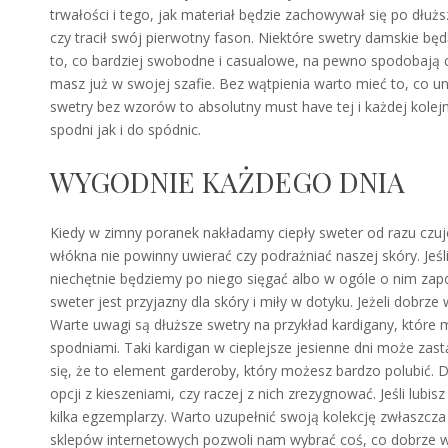
trwałości i tego, jak materiał będzie zachowywał się po dłuż
czy tracił swój pierwotny fason. Niektóre swetry damskie będą
to, co bardziej swobodne i casualowe, na pewno spodobają ci 
masz już w swojej szafie. Bez wątpienia warto mieć to, co 
swetry bez wzorów to absolutny must have tej i każdej kolej
spodni jak i do spódnic.
WYGODNIE KAŻDEGO DNIA
Kiedy w zimny poranek nakładamy ciepły sweter od razu czu
włókna nie powinny uwierać czy podrażniać naszej skóry. Jeśl
niechętnie będziemy po niego sięgać albo w ogóle o nim za
sweter jest przyjazny dla skóry i miły w dotyku. Jeżeli dobrze
Warte uwagi są dłuższe swetry na przykład kardigany, które
spodniami. Taki kardigan w cieplejsze jesienne dni może zast
się, że to element garderoby, który możesz bardzo polubić. D
opcji z kieszeniami, czy raczej z nich zrezygnować. Jeśli lub
kilka egzemplarzy. Warto uzupełnić swoją kolekcję zwłaszcza
sklepów internetowych pozwoli nam wybrać coś, co dobrze wp