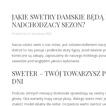
JAKIE SWETRY DAMSKIE BĘD
NADCHODZACY SEZON?
Posted on
21 września 2022
Nasza odzież wiele o nas mówi, jest odzwierciedleniem nasz
dobrze to nas pasuje i podkreśla atuty figury. Jeżeli właśnie 
konieczne są zakupy, zapraszamy do naszego krótkiego porad
zawiedzie pod względem jakości wykonania.
SWETER – TWÓJ TOWARZYSZ 
DNI
Podczas zimnych miesięcy doskonale sprawdzają się swetry
głowę. Oba warianty mają swoje plusy, dlatego warto mieć j
znaleźć model idealny dla siebie. Oczywiście warto zwrócić 