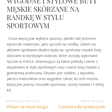
WYGODNE I STYLOWE BUTY
MĘSKIE SKÓRZANE NA
RANDKĘ W STYLU
SPORTOWYM
Coraz więcej par wybiera spacery, pikniki nad jeziorem,
wycieczki rowerowe, jako sposób na randkę. Zatem na
aktywne spotkanie idealne będą np. sportowe męskie buty
skórzane w bordowym kolorze, które zostały wykonane
ręcznie w Polsce. Interesujące są także półbuty czarne z
wiązaniami w stylu sportowym oraz czarne buty męskie z
granatową podeszwą. Obuwie jest solidne, z wysokiej
jakości materiałów oraz wygodne. Ubrać do nich można
klasyczne jeansy i koszulki sportowe, szorty męskie i t-shirty
itd.
NAWIGACJA
PREVIOUS ARTICLE
NEXT ARTICLE
Previous
Next
Witam na moim blogu
Sukienka dla dziewczynki
WPISU
Article:
Article: